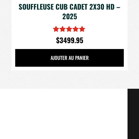
SOUFFLEUSE CUB CADET 2X30 HD –
2025
$
3499.95
Note
5.00
sur 5
AJOUTER AU PANIER
Lect
vidé