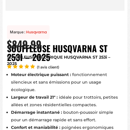
Husqvarna
Marque :
$
849.99
SOUFFLEUSE HUSQVARNA ST
253I – 2025
SOUFFLEUSE ÉLECTRIQUE HUSQVARNA ST 253i –
2025
(
1
avis client)
Noté
5.00
Moteur électrique puissant :
fonctionnement
sur 5
silencieux et sans émissions pour un usage
basé
sur
écologique.
notation
client
Largeur de travail 21″ :
idéale pour trottoirs, petites
allées et zones résidentielles compactes.
Démarrage instantané :
bouton-poussoir simple
pour un démarrage rapide et sans effort.
Confort et maniabilité :
poignées ergonomiques