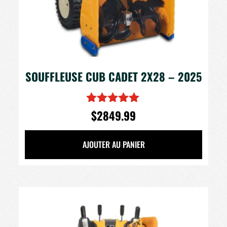
SOUFFLEUSE CUB CADET 2X28 – 2025
$
2849.99
Note
5.00
sur 5
AJOUTER AU PANIER