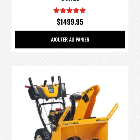
$
1499.95
Note
5.00
sur 5
AJOUTER AU PANIER