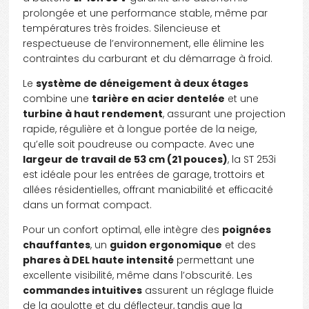
prolongée et une performance stable, même par
températures très froides. Silencieuse et
respectueuse de l’environnement, elle élimine les
contraintes du carburant et du démarrage à froid.
Le
système de déneigement à deux étages
combine une
tarière en acier dentelée
et une
turbine à haut rendement
, assurant une projection
rapide, régulière et à longue portée de la neige,
qu’elle soit poudreuse ou compacte. Avec une
Carrier Sports, c’est mieux qu’une simple
largeur de travail de 53 cm (21 pouces)
, la ST 253i

boutique en ligne : les meilleurs deals de
est idéale pour les entrées de garage, trottoirs et
allées résidentielles, offrant maniabilité et efficacité
Sam y sont affichés, mais pour tout le
dans un format compact.
reste, un conseiller vous accompagne par
- DÉCOUVREZ D'AUTRES BON DEALS
téléphone, Zoom ou courriel. Vous pouvez
Pour un confort optimal, elle intègre des
poignées
chauffantes
, un
guidon ergonomique
et des
poser vos questions, négocier, et profiter
POUR VOUS PLAIRE,
phares à DEL haute intensité
permettant une
de notre
Service
+ — humain, rapide,
excellente visibilité, même dans l’obscurité. Les
BON PRIX ET
SERVICE
+
personnalisé — avec livraison partout au
commandes intuitives
assurent un réglage fluide
de la goulotte et du déflecteur, tandis que la
Québec.