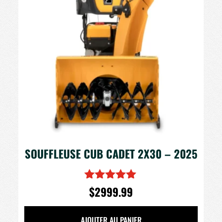
SOUFFLEUSE CUB CADET 2X30 – 2025
$
2999.99
Note
5.00
sur 5
AJOUTER AU PANIER