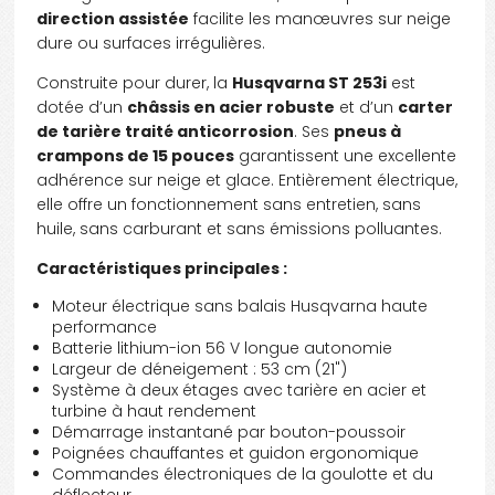
direction assistée
facilite les manœuvres sur neige
dure ou surfaces irrégulières.
Prenez rendez-vous avec un représentant
Construite pour durer, la
Husqvarna ST 253i
est
dotée d’un
châssis en acier robuste
et d’un
carter
de tarière traité anticorrosion
. Ses
pneus à
crampons de 15 pouces
garantissent une excellente
adhérence sur neige et glace. Entièrement électrique,
elle offre un fonctionnement sans entretien, sans
huile, sans carburant et sans émissions polluantes.
Caractéristiques principales :
Moteur électrique sans balais Husqvarna haute
performance
Batterie lithium-ion 56 V longue autonomie
Largeur de déneigement : 53 cm (21")
Système à deux étages avec tarière en acier et
turbine à haut rendement
Démarrage instantané par bouton-poussoir
Poignées chauffantes et guidon ergonomique
Commandes électroniques de la goulotte et du
déflecteur