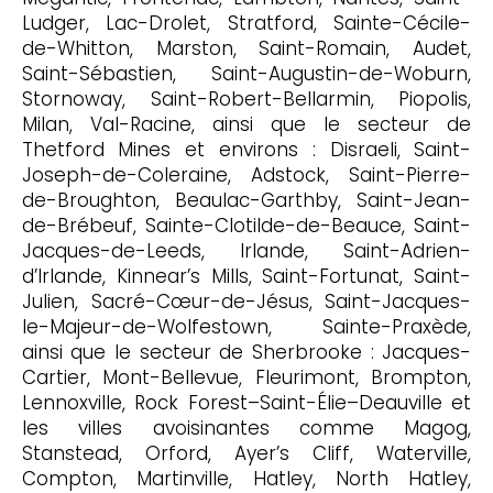
Ludger, Lac-Drolet, Stratford, Sainte-Cécile-
de-Whitton, Marston, Saint-Romain, Audet,
Saint-Sébastien, Saint-Augustin-de-Woburn,
Stornoway, Saint-Robert-Bellarmin, Piopolis,
Milan, Val-Racine, ainsi que le secteur de
Thetford Mines et environs : Disraeli, Saint-
Joseph-de-Coleraine, Adstock, Saint-Pierre-
de-Broughton, Beaulac-Garthby, Saint-Jean-
de-Brébeuf, Sainte-Clotilde-de-Beauce, Saint-
Jacques-de-Leeds, Irlande, Saint-Adrien-
d’Irlande, Kinnear’s Mills, Saint-Fortunat, Saint-
Julien, Sacré-Cœur-de-Jésus, Saint-Jacques-
le-Majeur-de-Wolfestown, Sainte-Praxède,
ainsi que le secteur de Sherbrooke : Jacques-
Cartier, Mont-Bellevue, Fleurimont, Brompton,
Lennoxville, Rock Forest–Saint-Élie–Deauville et
les villes avoisinantes comme Magog,
Stanstead, Orford, Ayer’s Cliff, Waterville,
Compton, Martinville, Hatley, North Hatley,