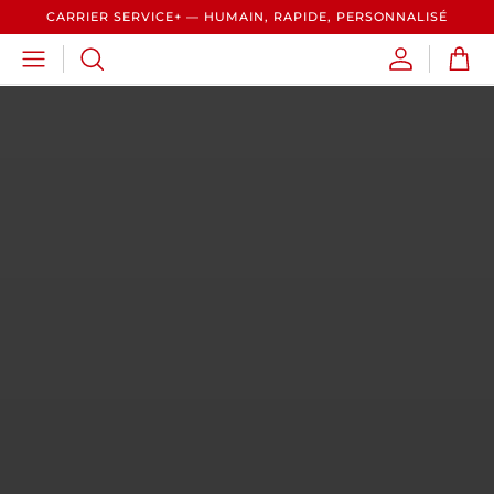
CARRIER SERVICE+ — HUMAIN, RAPIDE, PERSONNALISÉ