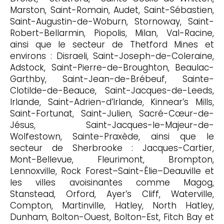
Marston, Saint-Romain, Audet, Saint-Sébastien,
Saint-Augustin-de-Woburn, Stornoway, Saint-
Robert-Bellarmin, Piopolis, Milan, Val-Racine,
ainsi que le secteur de Thetford Mines et
environs : Disraeli, Saint-Joseph-de-Coleraine,
Adstock, Saint-Pierre-de-Broughton, Beaulac-
Garthby, Saint-Jean-de-Brébeuf, Sainte-
Clotilde-de-Beauce, Saint-Jacques-de-Leeds,
Irlande, Saint-Adrien-d’Irlande, Kinnear’s Mills,
Saint-Fortunat, Saint-Julien, Sacré-Cœur-de-
Jésus, Saint-Jacques-le-Majeur-de-
Wolfestown, Sainte-Praxède, ainsi que le
secteur de Sherbrooke : Jacques-Cartier,
Mont-Bellevue, Fleurimont, Brompton,
Lennoxville, Rock Forest–Saint-Élie–Deauville et
les villes avoisinantes comme Magog,
Stanstead, Orford, Ayer’s Cliff, Waterville,
Compton, Martinville, Hatley, North Hatley,
Dunham, Bolton-Ouest, Bolton-Est, Fitch Bay et