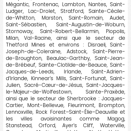
Mégantic, Frontenac, Lambton, Nantes, Saint-
Ludger, Lac-Drolet, Stratford, Sainte-Cécile-
de-Whitton, Marston, Saint-Romain, Audet,
Saint-Sébastien, Saint-Augustin-de-Woburn,
Stornoway, Saint-Robert-Bellarmin, Piopolis,
Milan, Val-Racine, ainsi que le secteur de
Thetford Mines et environs : Disraeli, Saint-
Joseph-de-Coleraine, Adstock, Saint-Pierre-
de-Broughton, Beaulac-Garthby, Saint-Jean-
de-Brébeuf, Sainte-Clotilde-de-Beauce, Saint-
Jacques-de-Leeds, Irlande, Saint-Adrien-
d’Irlande, Kinnear’s Mills, Saint-Fortunat, Saint-
Julien, Sacré-Cœur-de-Jésus, Saint-Jacques-
le-Majeur-de-Wolfestown, Sainte-Praxède,
ainsi que le secteur de Sherbrooke : Jacques-
Cartier, Mont-Bellevue, Fleurimont, Brompton,
Lennoxville, Rock Forest–Saint-Élie–Deauville et
les villes avoisinantes comme Magog,
Stanstead, Orford, Ayer’s Cliff, Waterville,